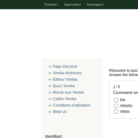
Traduire!
Apprendre!
Enseigner!
Page d'acceuil
Résoudre le quiz
Yemba dictionary
Answer the follo
Éditeur Yemba
Quizz Yemba
1 / 5
Comment on 
Mot du jour Yemba
Cartes Yemba
bía
Conditions d'utilisation
mbiyāŋ
mblɛ́ɛ
Write Us
Identifiant